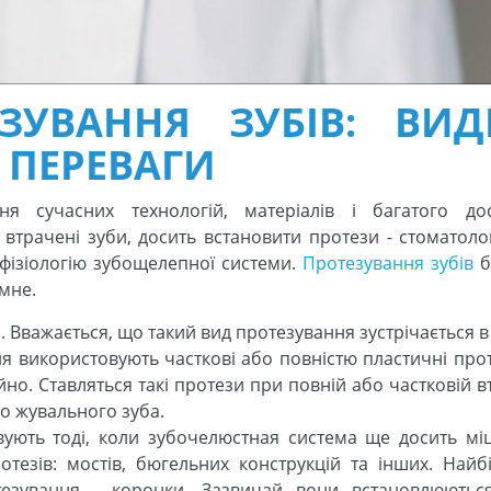
ЗУВАННЯ ЗУБІВ: ВИД
 ПЕРЕВАГИ
я сучасних технологій, матеріалів і багатого дос
втрачені зуби, досить встановити протези - стоматолог
 фізіологію зубощелепної системи.
Протезування зубів
б
імне.
. Вважається, що такий вид протезування зустрічається 
ня використовують часткові або повністю пластичні прот
но. Ставляться такі протези при повній або частковій в
ого жувального зуба.
ують тоді, коли зубочелюстная система ще досить міц
отезів: мостів, бюгельних конструкцій та інших. Найб
езування - коронки. Зазвичай вони встановлюютьс