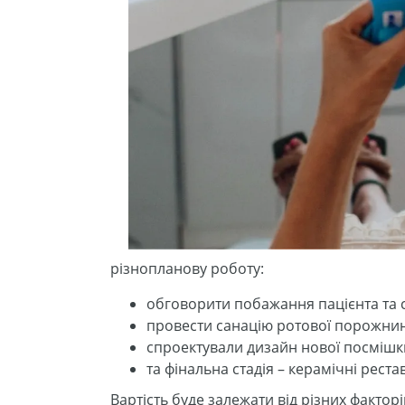
різнопланову роботу:
обговорити побажання пацієнта та с
провести санацію ротової порожнини
спроектували дизайн нової посмішки
та фінальна стадія – керамічні рестав
Вартість буде залежати від різних фактор