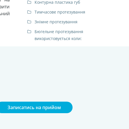
Контурна пластика губ
вити
Тимчасове протезування
ьний
Знімне протезування
Бюгельне протезування
використовується коли:
Записатись на прийом