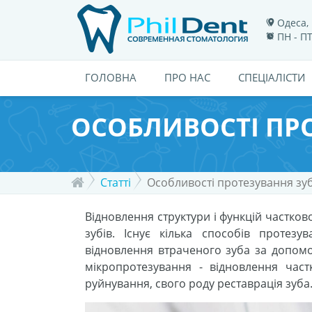
Одеса, 
ПН - ПТ
ГОЛОВНА
ПРО НАС
СПЕЦІАЛІСТИ
ОСОБЛИВОСТІ ПРО
Статті
Особливості протезування зуб
Відновлення структури і функцій частков
зубів. Існує кілька способів протезу
відновлення втраченого зуба за допомо
мікропротезування - відновлення част
руйнування, свого роду реставрація зуба