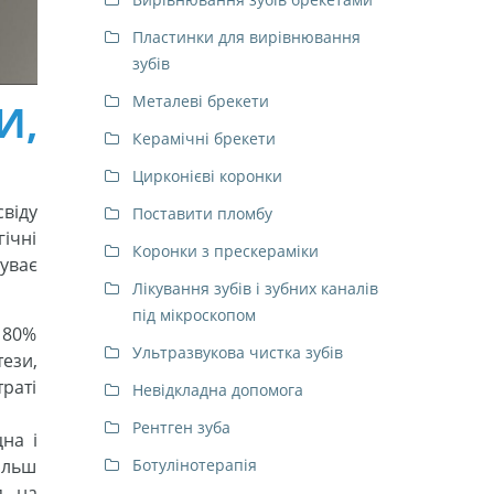
Пластинки для вирівнювання
зубів
Металеві брекети
И,
Керамічні брекети
Цирконієві коронки
віду
Поставити пломбу
ічні
Коронки з прескераміки
уває
Лікування зубів і зубних каналів
під мікроскопом
в 80%
Ультразвукова чистка зубів
ези,
траті
Невідкладна допомога
Рентген зуба
на і
ільш
Ботулінотерапія
я на