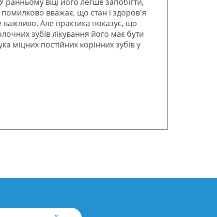
У ранньому віці його легше запобігти,
о помилково вважає, що стан і здоров'я
 важливо. Але практика показує, що
олочних зубів лікування його має бути
ука міцних постійних корінних зубів у