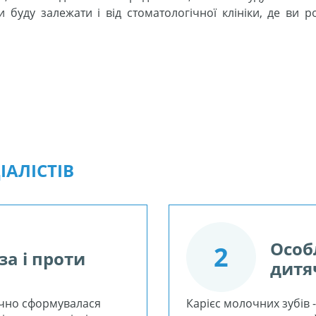
буду залежати і від стоматологічної клініки, де ви ро
АЛІСТІВ
Особ
2
за і проти
дитя
очно сформувалася
Карієс молочних зубів 