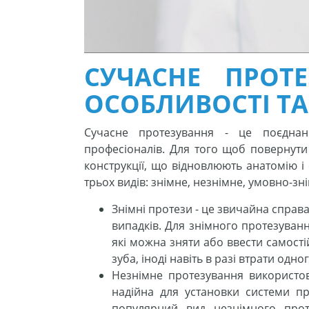
СУЧАСНЕ ПРОТЕ
ОСОБЛИВОСТІ ТА
Сучасне протезування - це поєднанн
професіоналів. Для того щоб повернути 
конструкції, що відновлюють анатомію і
трьох видів: знімне, незнімне, умовно-зн
Знімні протези - це звичайна справа
випадків. Для знімного протезуван
які можна зняти або ввести самостій
зуба, іноді навіть в разі втрати одн
Незнімне протезування використов
надійна для установки системи пр
популярний вид незнімного прот