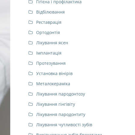
Гігієна і профілактика
Відбілювання
Реставрація
Ортодонтія
Лікування ясен
Імплантація
Протезування
Установка вінірів
Металокераміка
Лікування пародонтозу
Лікування гінгівіту
Лікування пародонтиту
Лікування чутливості зубів
Вирівнювання зубів брекетами