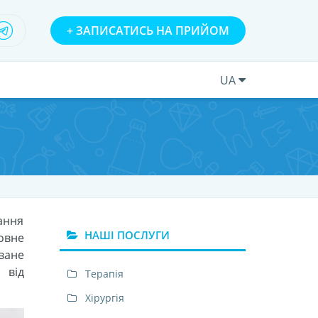
+
ЗАПИСАТИСЬ НА ПРИЙОМ
UA
вання
НАШІ ПОСЛУГИ
овне
ване
 від
Терапія
Хірургія