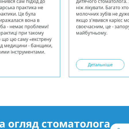
мінився сам підхід до
дитячого стоматолога. 
ікарська практика не
ніж лікувати. Багато хт
актики. Це була
молочних зубів не дуже
виражалася вона в
якщо з'явився карієс м
уба - немає проблеми!
своєчасним, це - запор
практиці при такому
майбутньому.
е що цю саму «екстрену
ід медицини - банщики,
рними інструментами.
Детальніше
а огляд стоматолога