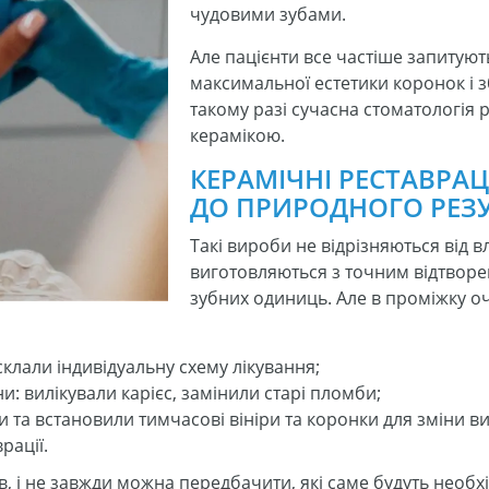
чудовими зубами.
Але пацієнти все частіше запитуют
максимальної естетики коронок і з
такому разі сучасна стоматологія
керамікою.
КЕРАМІЧНІ РЕСТАВРАЦІ
ДО ПРИРОДНОГО РЕЗ
Такі вироби не відрізняються від в
виготовляються з точним відтвор
зубних одиниць. Але в проміжку оч
клали індивідуальну схему лікування;
: вилікували карієс, замінили старі пломби;
 та встановили тимчасові вініри та коронки для зміни ви
рації.
ів, і не завжди можна передбачити, які саме будуть нео