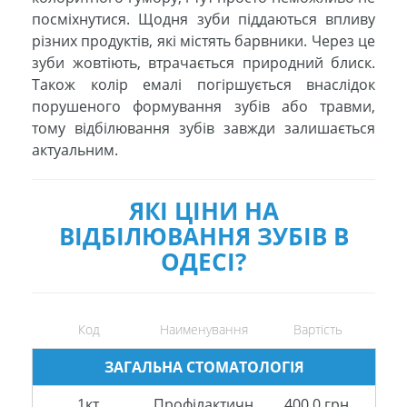
посміхнутися. Щодня зуби піддаються впливу
різних продуктів, які містять барвники. Через це
зуби жовтіють, втрачається природний блиск.
Також колір емалі погіршується внаслідок
порушеного формування зубів або травми,
тому відбілювання зубів завжди залишається
актуальним.
ЯКІ ЦІНИ НА
ВІДБІЛЮВАННЯ ЗУБІВ В
ОДЕСІ?
Код
Наименування
Вартість
ЗАГАЛЬНА СТОМАТОЛОГІЯ
1кт.
Профілактичн
400.0 грн.