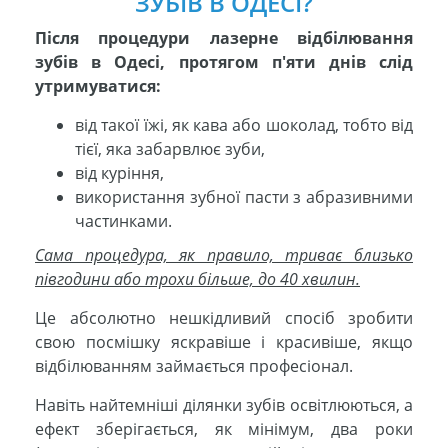
ЗУБІВ В ОДЕСІ?
Після процедури лазерне відбілювання
зубів в Одесі, протягом п'яти днів слід
утримуватися:
від такої їжі, як кава або шоколад, тобто від
тієї, яка забарвлює зуби,
від куріння,
використання зубної пасти з абразивними
частинками.
Сама процедура, як правило, триває близько
півгодини або трохи більше, до 40 хвилин.
Це абсолютно нешкідливий спосіб зробити
свою посмішку яскравіше і красивіше, якщо
відбілюванням займається професіонал.
Навіть найтемніші ділянки зубів освітлюються, а
ефект зберігається, як мінімум, два роки