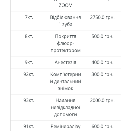
ZOOM
7кт.
Відбілювання
2750.0 грн.
1 зуба
8кт.
Покриття
500.0 грн.
флюор-
протектором
9кт.
Анестезія
400.0 грн.
92кт.
Комп'ютерни
300.0 грн.
й дентальний
знімок
93кт.
Надання
2000.0 грн.
невідкладної
допомоги
91кт.
Ремінералізу
600.0 грн.