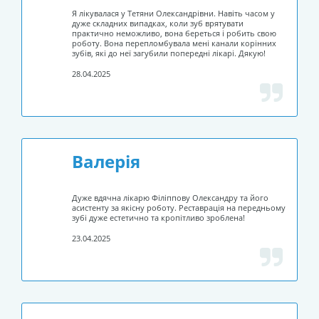
Я лікувалася у Тетяни Олександрівни. Навіть часом у
дуже складних випадках, коли зуб врятувати
практично неможливо, вона береться і робить свою
роботу. Вона перепломбувала мені канали корінних
зубів, які до неї загубили попередні лікарі. Дякую!
28.04.2025
Валерія
Дуже вдячна лікарю Філіппову Олександру та його
асистенту за якісну роботу. Реставрація на передньому
зубі дуже естетично та кропітливо зроблена!
23.04.2025