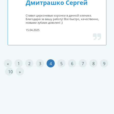
Дмитрашко Сергей
Ставил цирконевые коронки в данной клинике.
Благодарю за вашу работу! Все быстро, качественно,
новыми зубами доволен! ;)
15.04.2025
«
1
2
3
4
5
6
7
8
9
10
»