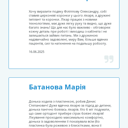
Хочу виразити подяку Філіппову Олександру, собі
ставив цирконеві коронки у цього лікаря, а дружині
імплант та коронки. Лікар працює з новими
технологіями, має дуже легку руку та видно, що дуже
багато знань! Що для нас було важливо - обговорює
кожну деталь при роботі і виходиш з кабінета і не
залишається зайвих питань. Ми з дружиною
надзвичайно задоволені, миру Вам, більше вдяних
пацієнтів, сил та натхнення на подальшу робооту.
16.06.2025
Батанова Марія
Донька ходила з пластинкою, робив Денис
Степанович! Дуже вдячна лікарю за підхід до дитини,
донька панічно боялась лікарів. Хто б міг подумати,
що саме ортодонт прибере страх боязні лікарів!
Лікування проходило максимально комфортно,
донька із задоволенням ії показувала всім (бо
пластинка була рожевою з блискітками, вона ії