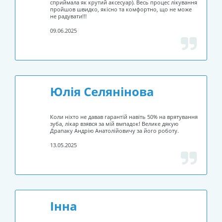
сприймала як крутий аксесуар). Весь процес лікування
пройшов швидко, якісно та комфортно, що не може
не радувати!!!
09.06.2025
Юлія Селянінова
Коли ніхто не давав гарантій навіть 50% на врятування
зуба, лікар взявся за мій вмпадок! Велике дякую
Драпаку Андрію Анатолійовичу за його роботу.
13.05.2025
Інна