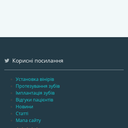
Корисні посилання
Установка вінірів
Протезування зубів
Імплантація зубів
Відгуки пацієнтів
Новини
Статті
Мапа сайту