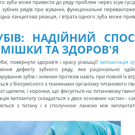
о зуба може привести до ряду проблем через зсув сусідн
 зубних рядів при жуванні, функціональне перевантаже
оєрідна ланцюгова реакція, і втрата одного зуба може при
УБІВ: НАДІЙНИЙ СПОС
МІШКИ ТА ЗДОРОВ'Я
би, повернути здоров'я і красу усмішці?
Імплантація зу
лення дефекту зубного ряду, яке раціонально здій
ування зубів і знімних протезів навіть при повній їх вт
ться з біосумісного з тканинами організму титанового гв
ої щелепи, і коронки, що фіксується на титановому гвинт
укція імплантату складається з двох основних частин - с
ляється з титану і є сполучною ланкою між імплантат