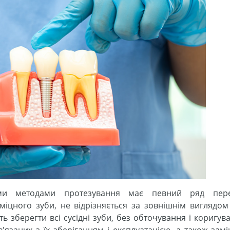
ими методами протезування має певний ряд пере
міцного зуби, не відрізняється за зовнішнім виглядом 
ть зберегти всі сусідні зуби, без обточування і коригув
'язаних з їх зберіганням і експлуатацією, а також замі