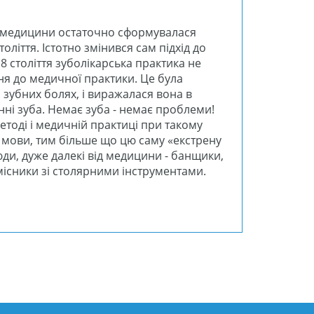
ь медицини остаточно сформувалася
толіття. Істотно змінився сам підхід до
18 століття зуболікарська практика не
ня до медичної практики. Це була
зубних болях, і виражалася вона в
ні зуба. Немає зуба - немає проблеми!
етоді і медичній практиці при такому
й мови, тим більше що цю саму «екстрену
ди, дуже далекі від медицини - банщики,
місники зі столярними інструментами.