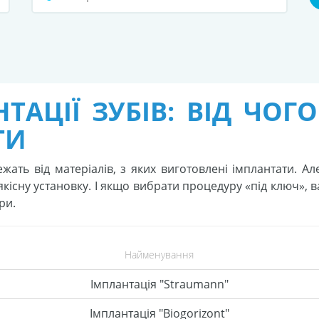
НТАЦІЇ ЗУБІВ: ВІД ЧОГ
ТИ
ежать від матеріалів, з яких виготовлені імплантати. А
 якісну установку. І якщо вибрати процедуру «під ключ», 
ри.
Найменування
Імплантація "Straumann"
Імплантація "Biogorizont"