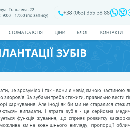
вул. Тополева, 22
+38 (063) 355 38 88
: 9:00 - 17:00 (по запису)
CТОМАТОЛОГІЯ
ЦІНИ
БЛОГ
КОНТАКТИ
ЛАНТАЦІЇ ЗУБІВ
ати, це зрозуміло і так - вони є невід'ємною частиною я
го здоров'я. За зубами треба стежити, правильно вести гі
рі харчування. Але іноді як би ми не старалися стежит
яються» випадати. І втрата зубів - це серйозна медич
шується функція жування, що сприяє розвитку захворю
 можлива зміна зовнішнього вигляду, пропорції облич