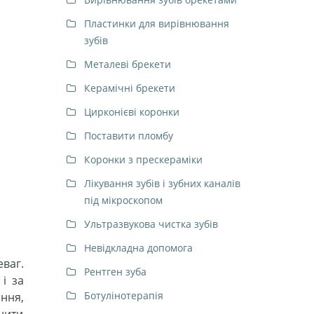
Пластинки для вирівнювання
зубів
Металеві брекети
Керамічні брекети
Цирконієві коронки
Поставити пломбу
Коронки з прескераміки
Лікування зубів і зубних каналів
під мікроскопом
Ультразвукова чистка зубів
Невідкладна допомога
ваг.
Рентген зуба
і за
Ботулінотерапія
ання,
нити