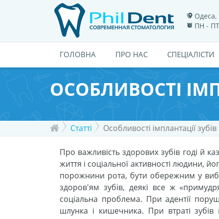
Одеса, 
ПН - ПТ
ГОЛОВНА
ПРО НАС
СПЕЦІАЛІСТИ
ОСОБЛИВОСТІ ІМП
Статті
Особливості імплантації зубів
Про важливість здорових зубів годі й каз
життя і соціальної активності людини, йо
порожнини рота, бути обережним у вибо
здоров'ям зубів, деякі все ж «примудр
соціальна проблема. При адентії пору
шлунка і кишечника. При втраті зубів