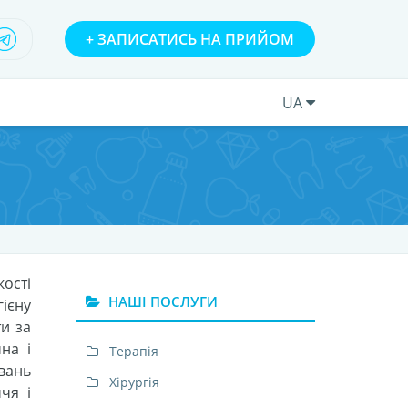
+
ЗАПИСАТИСЬ НА ПРИЙОМ
UA
кості
НАШІ ПОСЛУГИ
гієну
и за
на і
Терапія
вань
Хірургія
чя і