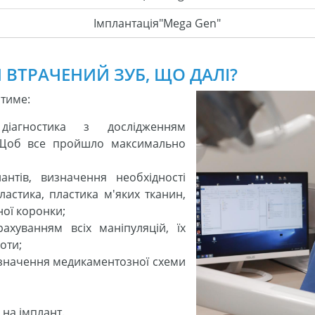
Імплантація"Mega Gen"
ВТРАЧЕНИЙ ЗУБ, ЩО ДАЛІ?
атиме:
діагностика з дослідженням
 Щоб все пройшло максимально
антів, визначення необхідності
ластика, пластика м'яких тканин,
ної коронки;
ахуванням всіх маніпуляцій, їх
оти;
изначення медикаментозної схеми
на імплант.