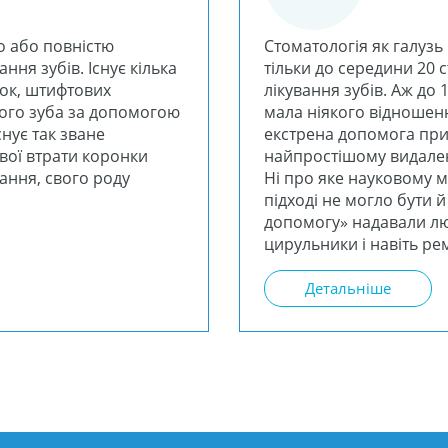
о або повністю
Стоматологія як галуз
ання зубів. Існує кілька
тільки до середини 20 с
нок, штифтових
лікування зубів. Аж до 
ного зуба за допомогою
мала ніякого відношен
снує так зване
екстрена допомога при 
вої втрати коронки
найпростішому видален
вання, свого роду
Ні про яке науковому м
підході не могло бути 
допомогу» надавали лю
цирульники і навіть ре
Детальніше