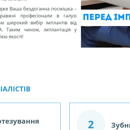
адже Ваша бездоганна посмішка –
авжні професіонали в галузі
ам широкий вибір імплантів від
. Таким чином, імплантація у
ією якості!
АЛІСТІВ
отезування
2
Зубни