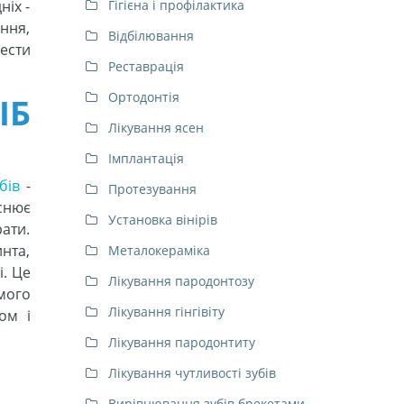
іх -
Гігієна і профілактика
ння,
Відбілювання
вести
Реставрація
Ортодонтія
ІБ
Лікування ясен
Імплантація
бів
-
Протезування
снює
Установка вінірів
рати.
инта,
Металокераміка
і. Це
Лікування пародонтозу
амого
Лікування гінгівіту
ом і
Лікування пародонтиту
Лікування чутливості зубів
Вирівнювання зубів брекетами