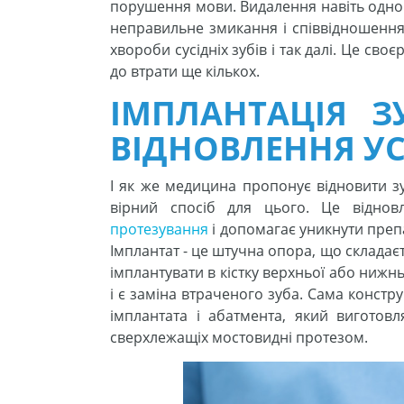
порушення мови. Видалення навіть одног
неправильне змикання і співвідношення
хвороби сусідніх зубів і так далі. Це св
до втрати ще кількох.
ІМПЛАНТАЦІЯ З
ВІДНОВЛЕННЯ УС
І як же медицина пропонує відновити зу
вірний спосіб для цього. Це віднов
протезування
і допомагає уникнути препар
Імплантат - це штучна опора, що складає
імплантувати в кістку верхньої або нижнь
і є заміна втраченого зуба. Сама констр
імплантата і абатмента, який виготов
сверхлежащіх мостовидні протезом.