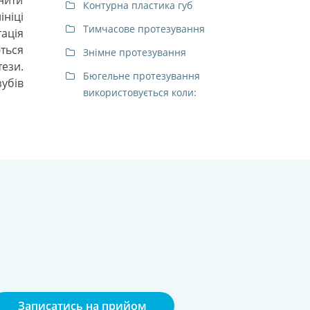
Контурна пластика губ
ініці
Тимчасове протезування
тація
ться
Знімне протезування
тези.
Бюгельне протезування
зубів
використовується коли:
Записатись на прийом