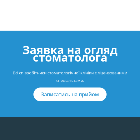
Заявка на огляд
стоматолога
Всі співробітники стоматологічної клініки є ліцензованими
спеціалістами.
Записатись на прийом