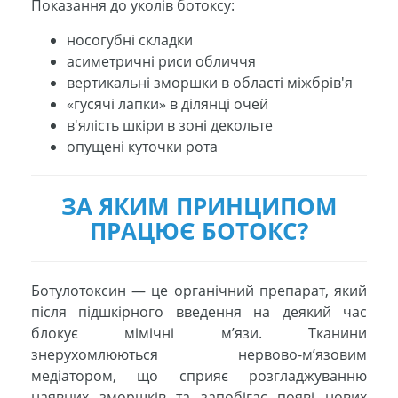
Показання до уколів ботоксу:
носогубні складки
асиметричні риси обличчя
вертикальні зморшки в області міжбрів'я
«гусячі лапки» в ділянці очей
в'ялість шкіри в зоні декольте
опущені куточки рота
ЗА ЯКИМ ПРИНЦИПОМ
ПРАЦЮЄ БОТОКС?
Ботулотоксин — це органічний препарат, який
після підшкірного введення на деякий час
блокує мімічні м’язи. Тканини
знерухомлюються нервово-м’язовим
медіатором, що сприяє розгладжуванню
наявних зморшків та запобігає появі нових