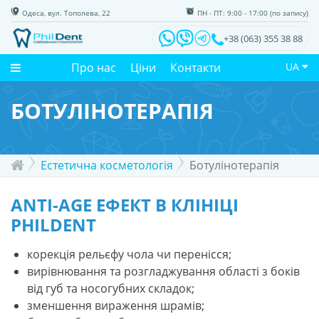
Одеса, вул. Тополева, 22
ПН - ПТ: 9:00 - 17:00 (по запису)
+38 (063) 355 38 88
Про нас
Ціни
Контакти
UA
БОТУЛІНОТЕРАПІЯ
Естетична косметологія
Ботулінотерапія
ANTI-AGE ЕФЕКТ В КЛІНІЦІ
PHILDENT
корекція рельєфу чола чи перенісся;
вирівнювання та розгладжування області з боків
від губ та носогубних складок;
зменшення вираження шрамів;