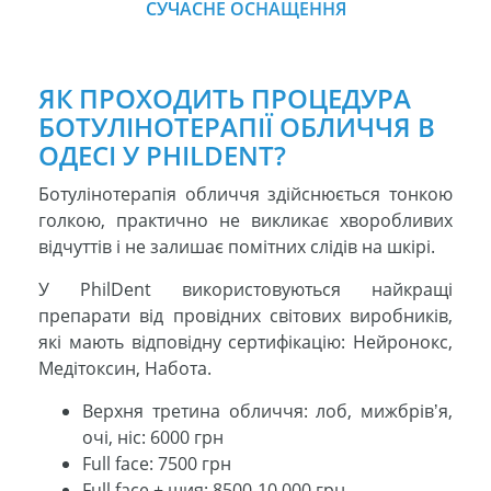
СУЧАСНЕ ОСНАЩЕННЯ
ЯК ПРОХОДИТЬ ПРОЦЕДУРА
БОТУЛІНОТЕРАПІЇ ОБЛИЧЧЯ В
ОДЕСІ У PHILDENT?
Ботулінотерапія обличчя здійснюється тонкою
голкою, практично не викликає хворобливих
відчуттів і не залишає помітних слідів на шкірі.
У PhilDent використовуються найкращі
препарати від провідних світових виробників,
які мають відповідну сертифікацію: Нейронокс,
Медітоксин, Набота.
Верхня третина обличчя: лоб, мижбрівʼя,
очі, ніс: 6000 грн
Full face: 7500 грн
Full face + шия: 8500-10 000 грн