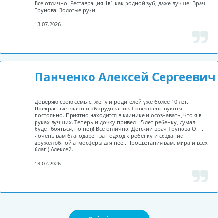
Все отлично. Реставрация 1в1 как родной зуб, даже лучше. Врач
Трунова. Золотые руки.
13.07.2026
Панченко Алексей Сергеевич
Доверяю свою семью: жену и родителей уже более 10 лет.
Прекрасные врачи и оборудование. Совершенствуются
постоянно. Приятно находится в клинике и осознавать, что я в
руках лучших. Теперь и дочку привел - 5 лет ребенку, думал
будет бояться, но нет)! Все отлично. Детский врач Трунова О. Г.
- очень вам благодарен за подход к ребенку и создание
дружелюбной атмосферы для нее.. Процветания вам, мира и всех
благ!) Алексей.
13.07.2026