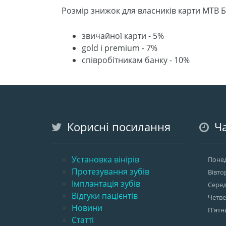
Розмір знижок для власників карти MTB Б
звичайної карти - 5%
gold і premium - 7%
співробітникам банку - 10%
Корисні посилання
Ча
Установка вінірів
Понед
Протезування зубів
Вівто
Імплантація зубів
Сере
Відгуки пацієнтів
Четв
Новини
П'ятн
Статті