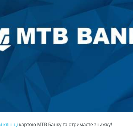
 клініці
картою MTB Банку та отримаєте знижку!