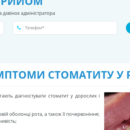
ПРИЙОМ
а дзвінок адміністратора
ПТОМИ СТОМАТИТУ У 
гають діагностувати стоматит у дорослих і
овій оболонці рота, а також її почервоніння;
чивість;