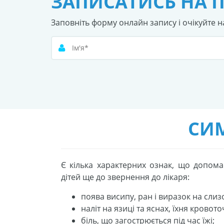
ЗАПИСАТИСЬ НА 
Заповніть форму онлайн запису і очікуйте н
СИМ
Є кілька характерних ознак, що допома
дітей ще до звернення до лікаря:
поява висипу, ран і виразок на слиз
наліт на язиці та яснах, їхня кровото
біль, що загострюється під час їжі;