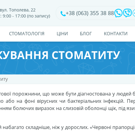
вул. Тополева, 22
+38 (063) 355 38 88
: 9:00 - 17:00 (по запису)
CТОМАТОЛОГІЯ
ЦІНИ
БЛОГ
КОНТАКТИ
КУВАННЯ СТОМАТИТУ
титу
вої порожнини, що може бути діагностована у людей б
но або на фоні вірусних чи бактеріальних інфекцій. Пер
ням болючих виразок на слизовій оболонці щік, під язи
й набагато складніше, ніж у дорослих. «Червоні прапорці