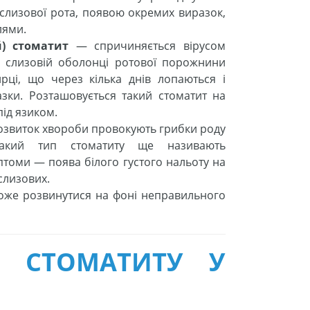
лизової рота, появою окремих виразок,
лями.
й) стоматит
— спричиняється вірусом
На слизовій оболонці ротової порожнини
рці, що через кілька днів лопаються і
зки. Розташовується такий стоматит на
 під язиком.
звиток хвороби провокують грибки роду
акий тип стоматиту ще називають
томи — поява білого густого нальоту на
 слизових.
оже розвинутися на фоні неправильного
Я СТОМАТИТУ У