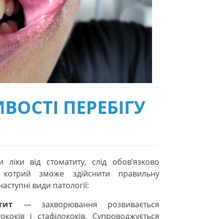
ВОСТІ ПЕРЕБІГУ
ліки від стоматиту, слід обов’язково
, котрий зможе здійснити правильну
наступні види патології:
тит
— захворювання розвивається
ококів і стафілококів. Супроводжується