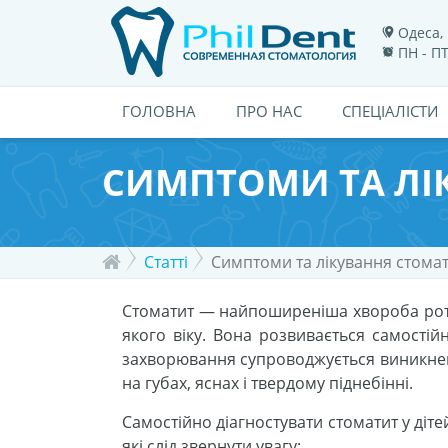
Одеса, 
ПН - ПТ
ГОЛОВНА
ПРО НАС
СПЕЦІАЛІСТИ
СИМПТОМИ ТА ЛІ
Статті
Симптоми та лікування стома
Стоматит — найпоширеніша хвороба рото
якого віку. Вона розвивається самостій
захворювання супроводжується виникнен
на губах, яснах і твердому піднебінні.
Самостійно діагностувати стоматит у діте
які слід звернути увагу: