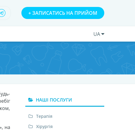
+
ЗАПИСАТИСЬ НА ПРИЙОМ
UA
удь-
НАШІ ПОСЛУГИ
ебіг
ком,
Терапія
Хірургія
», на