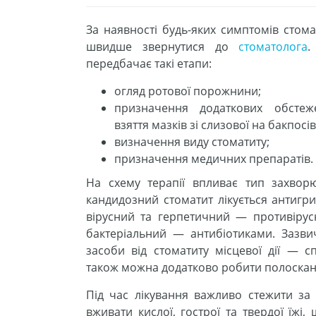
За наявності будь-яких симптомів стом
швидше звернутися до
стоматолога
.
передбачає такі етапи:
огляд ротової порожнини;
призначення додаткових обстеже
взяття мазків зі слизової на бакпосів
визначення виду стоматиту;
призначення медичних препаратів.
На схему терапії впливає тип захвор
кандидозний стоматит лікується антигр
вірусний та герпетичний — противіру
бактеріальний — антибіотиками. Зазв
засоби від стоматиту місцевої дії — с
також можна додатково робити полоскан
Під час лікування важливо стежити з
вживати кислої, гострої та твердої їжі