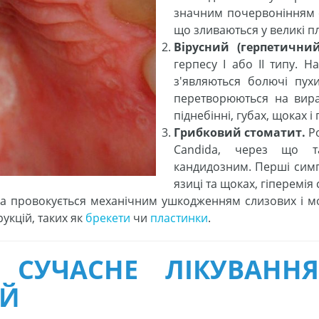
значним почервонінням с
що зливаються у великі п
Вірусний (герпетични
герпесу І або II типу. 
з'являються болючі пухи
перетворюються на вира
піднебінні, губах, щоках і
Грибковий стоматит.
Ро
Candida, через що т
кандидозним. Перші симп
язиці та щоках, гіперемія
 провокується механічним ушкодженням слизових і м
укцій, таких як
брекети
чи
пластинки
.
І СУЧАСНЕ ЛІКУВАНН
ЕЙ