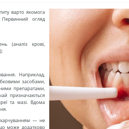
атиту варто якомога
 Первинний огляд
нь (аналіз крові,
);
ювання. Наприклад,
ибковими засобами,
сними препаратами,
ичай призначаються
преї та мазі. Вдома
ня.
а харчуванням — не
, що може додатково