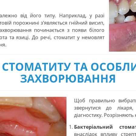
лежно від його типу. Наприклад, у разі
товій порожнині з’являється гнійний висип,
ахворювання починається з появи білого
ота та язиці. До речі, стоматит у немовлят
ня.
СТОМАТИТУ ТА ОСОБЛИ
ЗАХВОРЮВАННЯ
Щоб правильно вибрати 
звернутися до лікаря
діагностику. Розрізняють 
Бактеріальний стома
внаслідок впливу стрепт