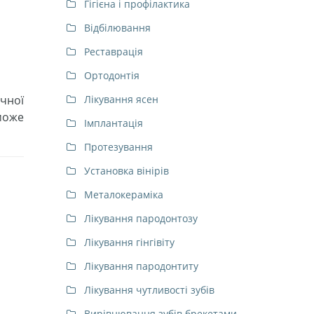
Гігієна і профілактика
Відбілювання
Реставрація
Ортодонтія
ичної
Лікування ясен
 може
Імплантація
Протезування
Установка вінірів
Металокераміка
Лікування пародонтозу
Лікування гінгівіту
Лікування пародонтиту
Лікування чутливості зубів
Вирівнювання зубів брекетами