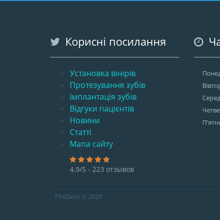
Корисні посилання
Ча
Установка вінірів
Понед
Протезування зубів
Вівто
Імплантація зубів
Сере
Відгуки пацієнтів
Четв
Новини
П'ятн
Статті
Мапа сайту
4.9/5 - 223 отзывов
PhilDent © 2026