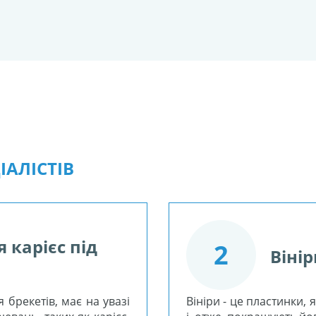
АЛІСТІВ
 карієс під
2
Вінір
 брекетів, має на увазі
Вініри - це пластинки,