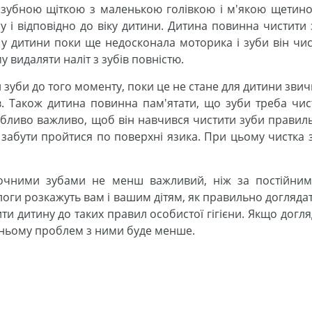
 зубною щіткою з маленькою голівкою і м'якою щетино
у і відповідно до віку дитини. Дитина повинна чистити 
як у дитини поки ще недосконала моторика і зуби він чи
у видаляти наліт з зубів повністю.
 зуби до того моменту, поки це не стане для дитини зви
ів. Також дитина повинна пам'ятати, що зуби треба чис
 Особливо важливо, щоб він навчився чистити зуби правил
не забути пройтися по поверхні язика. При цьому чистка 
очними зубами не менш важливий, ніж за постійним
ологи розкажуть вам і вашим дітям, як правильно догляда
ити дитину до таких правил особистої гігієни. Якщо догл
бутньому проблем з ними буде менше.