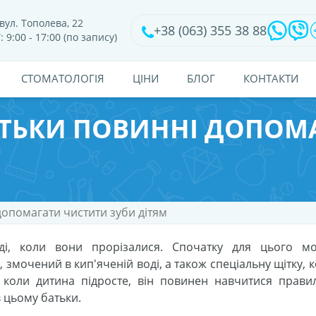
вул. Тополева, 22
+38 (063) 355 38 88
: 9:00 - 17:00 (по запису)
CТОМАТОЛОГІЯ
ЦІНИ
БЛОГ
КОНТАКТИ
БАТЬКИ ПОВИННІ ДОПОМ
допомагати чистити зуби дітям
ді, коли вони прорізалися. Спочатку для цього м
змочений в кип'яченій воді, а також спеціальну щітку, 
 коли дитина підросте, він повинен навчитися прави
в цьому батьки.