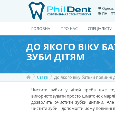
Одеса, 
ПН - ПТ
ГОЛОВНА
ПРО НАС
СПЕЦІАЛІСТИ
ДО ЯКОГО ВІКУ 
ЗУБИ ДІТЯМ
Статті
До якого віку батьки повинні 
Чистити зубки у дітей треба вже то
використовувати просто шматочок марлі, 
дозволить очистити зубки дитини. Але
чистити зуби, і допомогти йому повинні 