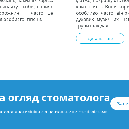
ювань, таких як карієс.
і, отже, покращують йо
випадку скоби, сприяє
композитні. Вони коре
рожнині, і часто це
особливо часто вінір
особистої гігієни.
духових музичних інс
труби і так далі.
Детальніше
а огляд стоматолога
Запи
атологічної клініки є ліцензованими спеціалістами.