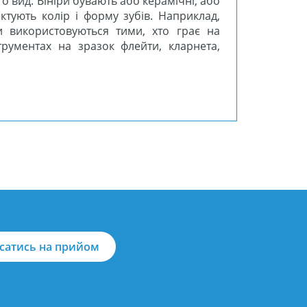
го вид. Вініри бувають або керамічні, або
ктують колір і форму зубів. Наприклад,
и використовуються тими, хто грає на
трументах на зразок флейти, кларнета,
сатись на прийом