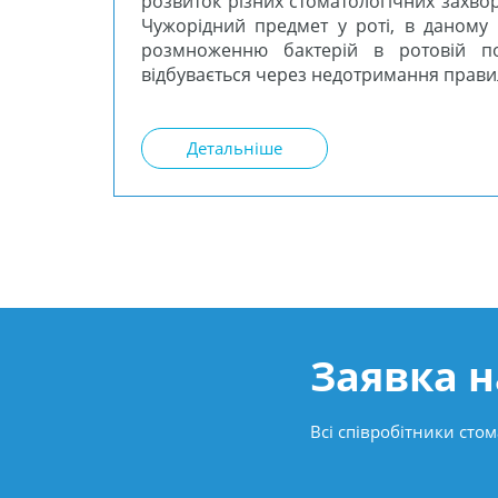
розвиток різних стоматологічних захвор
Чужорідний предмет у роті, в даному 
розмноженню бактерій в ротовій по
відбувається через недотримання правил 
Детальніше
Заявка н
Всі співробітники стом