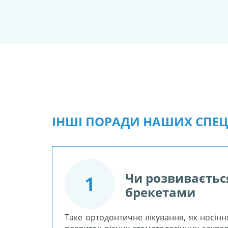
ІНШІ ПОРАДИ НАШИХ СПЕЦІ
Чи розвивається
1
брекетами
Таке ортодонтичне лікування, як носіння