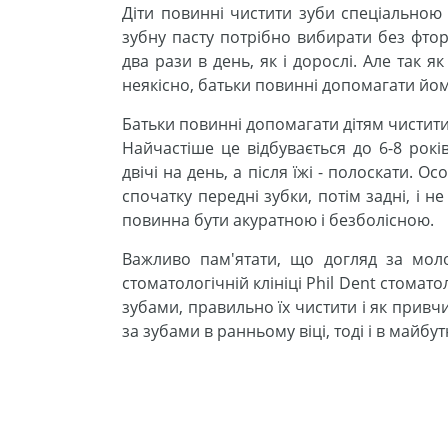
Діти повинні чистити зуби спеціальною
зубну пасту потрібно вибирати без фтор
два рази в день, як і дорослі. Але так 
неякісно, ​​батьки повинні допомагати йом
Батьки повинні допомагати дітям чистити
Найчастіше це відбувається до 6-8 рок
двічі на день, а після їжі - полоскати.
спочатку передні зубки, потім задні, і 
повинна бути акуратною і безболісною.
Важливо пам'ятати, що догляд за мол
стоматологічній клініці Phil Dent стомат
зубами, правильно їх чистити і як привч
за зубами в ранньому віці, тоді і в май