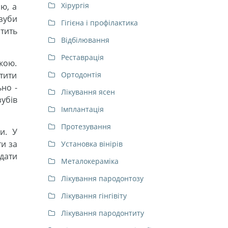
Хірургія
ю, а
зуби
Гігієна і профілактика
стить
Відбілювання
Реставрація
чкою.
тити
Ортодонтія
ьно -
Лікування ясен
зубів
Імплантація
Протезування
и. У
ти за
Установка вінірів
ядати
Металокераміка
Лікування пародонтозу
Лікування гінгівіту
Лікування пародонтиту