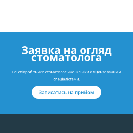
Заявка на огляд
стоматолога
Всі співробітники стоматологічної клініки є ліцензованими
спеціалістами.
Записатись на прийом