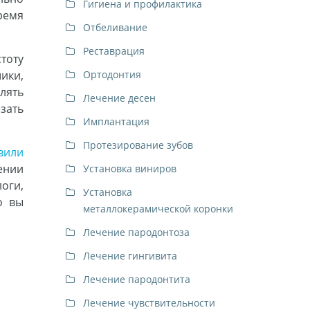
Гигиена и профилактика
ремя
Отбеливание
Реставрация
тоту
ики,
Ортодонтия
лять
Лечение десен
зать
Имплантация
Протезирование зубов
вили
ении
Установка виниров
оги,
Установка
о вы
металлокерамической коронки
Лечение пародонтоза
Лечение гингивита
Лечение пародонтита
Лечение чувствительности