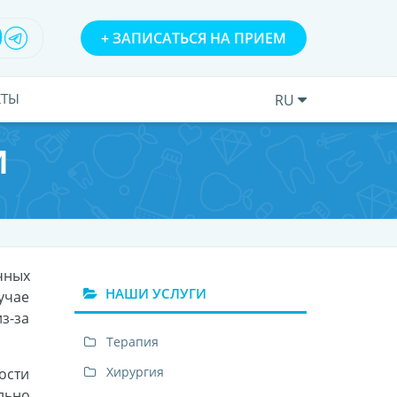
+
ЗАПИСАТЬСЯ НА ПРИЕМ
КТЫ
RU
И
чных
НАШИ УСЛУГИ
учае
з-за
Терапия
Хирургия
ости
льно