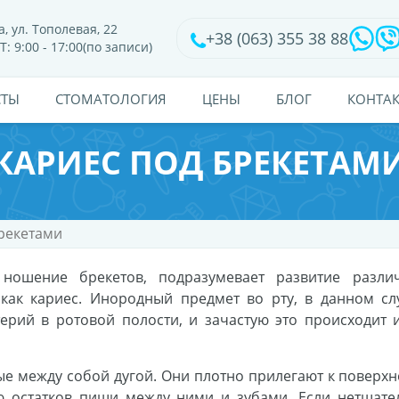
, ул. Тополевая, 22
+38 (063) 355 38 88
Т: 9:00 - 17:00(по записи)
СТЫ
CТОМАТОЛОГИЯ
ЦЕНЫ
БЛОГ
КОНТА
КАРИЕС ПОД БРЕКЕТАМ
брекетами
 ношение брекетов, подразумевает развитие разли
 как кариес. Инородный предмет во рту, в данном сл
ерий в ротовой полости, и зачастую это происходит и
е между собой дугой. Они плотно прилегают к поверхн
ию остатков пищи между ними и зубами. Если нетщате