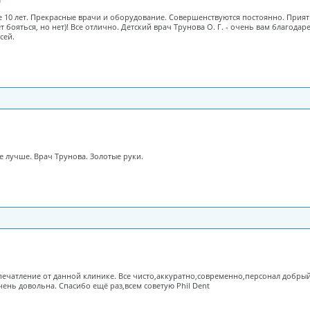
 10 лет. Прекрасные врачи и оборудование. Совершенствуются постоянно. Приятно
ет бояться, но нет)! Все отлично. Детский врач Трунова О. Г. - очень вам благо
ксей.
же лучше. Врач Трунова. Золотые руки.
впечатление от данной клинике. Все чисто,аккуратно,современно,персонал добр
ень довольна. Спасибо ещё раз,всем советую Phil Dent