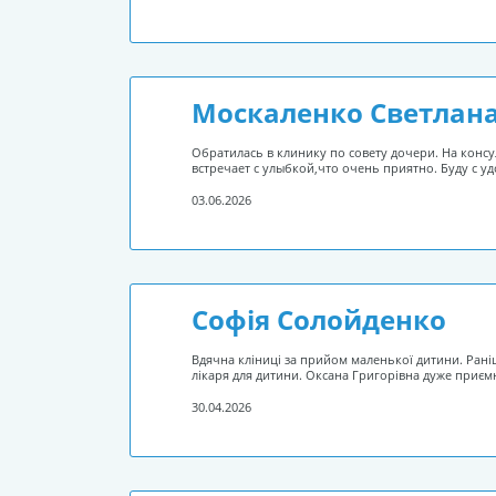
Москаленко Светлана
Обратилась в клинику по совету дочери. На конс
встречает с улыбкой,что очень приятно. Буду с у
03.06.2026
Софія Солойденко
Вдячна кліниці за прийом маленької дитини. Раніш
лікаря для дитини. Оксана Григорівна дуже приємн
30.04.2026