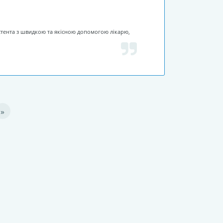
истента з швидкою та якісною допомогою лікарю,
»