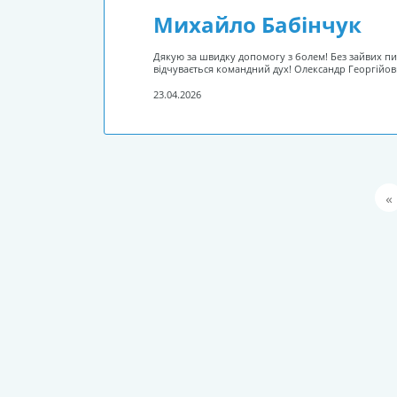
Михайло Бабінчук
Дякую за швидку допомогу з болем! Без зайвих пи
відчувається командний дух! Олександр Георгійов
23.04.2026
«