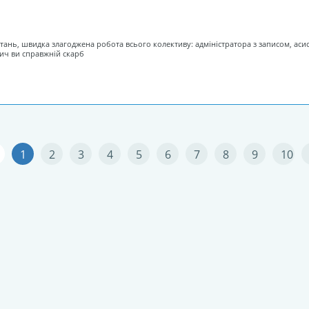
тань, швидка злагоджена робота всього колективу: адміністратора з записом, ас
ич ви справжній скарб
1
2
3
4
5
6
7
8
9
10