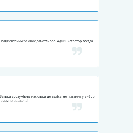
к пациентам-бережное,заботливое. Администратор всегда
, батьки зрозуміють наскльки це делікатне питання у виборі
 приємно вражена!