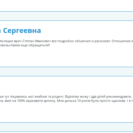
 Сергеевна
ультации врач Степан Иванович все подробно объяснил и рассказал. Отношение 
довольствием еще обращаться!!
е тут лікувались мої знайомі та родичі. Відтепер можу і ддя дітей рекомендувати
а, вміє на 100% зацікавити дитину. Моя донька 10 років була просто щаслива і я