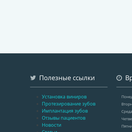
Полезные ссылки
Вр
Установка виниров
Поне
Протезирование зубов
Втор
Имплантация зубов
Сред
Отзывы пациентов
Четве
Новости
Пятн