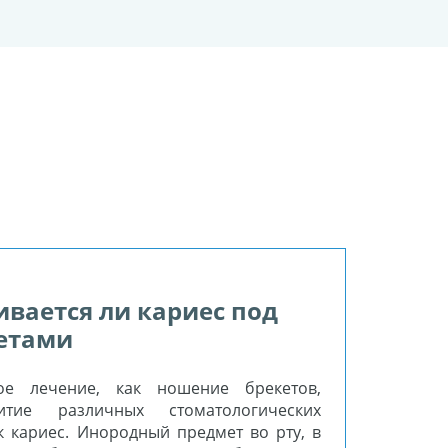
ивается ли кариес под
етами
кое лечение, как ношение брекетов,
итие различных стоматологических
к кариес. Инородный предмет во рту, в