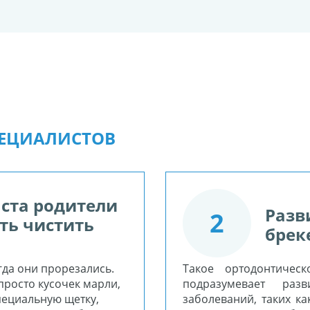
ПЕЦИАЛИСТОВ
аста родители
Разв
2
ть чистить
брек
огда они прорезались.
Такое ортодонтичес
просто кусочек марли,
подразумевает разв
пециальную щетку,
заболеваний, таких ка