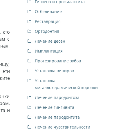
Гигиена и профилактика
Отбеливание
Реставрация
Ортодонтия
 кто
ам с
Лечение десен
ная.
Имплантация
Протезирование зубов
ищу,
 эти
Установка виниров
жите
Установка
металлокерамической коронки
онки
Лечение пародонтоза
ром,
Лечение гингивита
та и
Лечение пародонтита
Лечение чувствительности