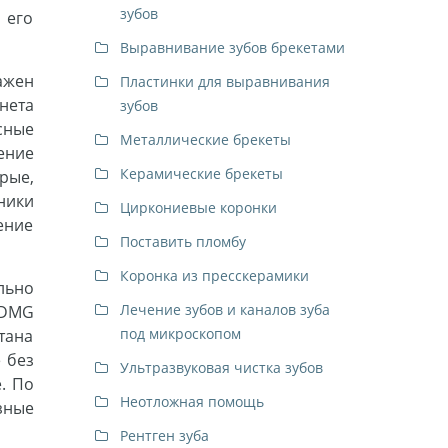
зубов
 его
Выравнивание зубов брекетами
ажен
Пластинки для выравнивания
нета
зубов
сные
Металлические брекеты
ение
Керамические брекеты
рые,
ники
Циркониевые коронки
ение
Поставить пломбу
Коронка из пресскерамики
льно
Лечение зубов и каналов зуба
 DMG
под микроскопом
тана
 без
Ультразвуковая чистка зубов
. По
Неотложная помощь
зные
Рентген зуба