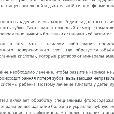
ота пищеварительной и дыхательной систем, формиров
енного выпадения очень важно! Родители должны на ли
стить зубки. Также важен плановый осмотр стоматоло
оевременно выявить болезнь и остановить её развитие.
убов в том, что с началом заболевания происх
нного поверхностного слоя, где образуется объё
согенные кислоты», которые растворяют минералы эма
айне необходимо лечение, чтобы развитие кариеса не 
роисходит ранняя потеря зубов, вызывающая неправил
системы ребенка. Поэтому лечение гингвита у детей л
детей включает обработку специальным фторосодерж
ет дальнейшее развитие болезни и укрепляет зубную эм
рирование не эффективно. На более поздних этапа