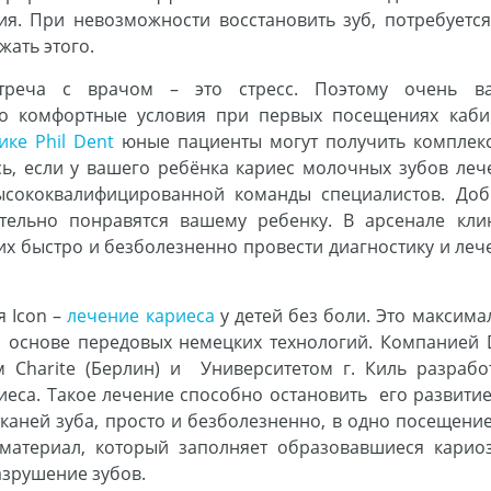
ия. При невозможности восстановить зуб, потребуется
жать этого.
треча с врачом – это стресс. Поэтому очень в
о комфортные условия при первых посещениях каби
ке Phil Dent
юные пациенты могут получить комплек
сь, если у вашего ребёнка кариес молочных зубов леч
ысококвалифицированной команды специалистов. Доб
тельно понравятся вашему ребенку. В арсенале кли
х быстро и безболезненно провести диагностику и леч
я Icon –
лечение кариеса
у детей без боли. Это максима
а основе передовых немецких технологий. Компанией
м Charite (Берлин) и Университетом г. Киль разрабо
еса. Такое лечение способно остановить его развитие
каней зуба, просто и безболезненно, в одно посещение
 материал, который заполняет образовавшиеся карио
азрушение зубов.