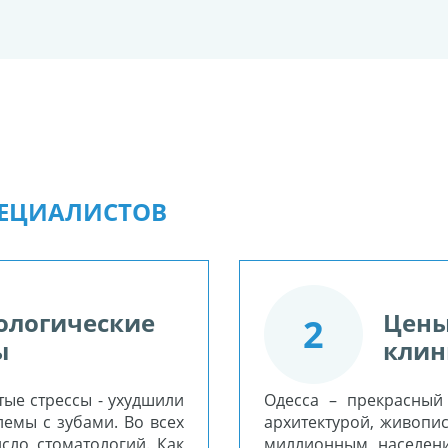
ПЕЦИАЛИСТОВ
ологические
Цены
2
ы
клин
тые стрессы - ухудшили
Одесса – прекрасный
емы с зубами. Во всех
архитектурой, живопи
сло стоматологий. Как
миллионным население