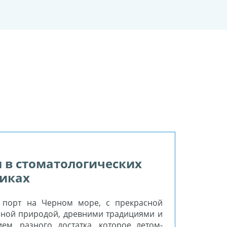
 в стоматологических
иках
 порт на Черном море, с прекрасной
сной природой, древними традициями и
м, разного достатка, которое летом-