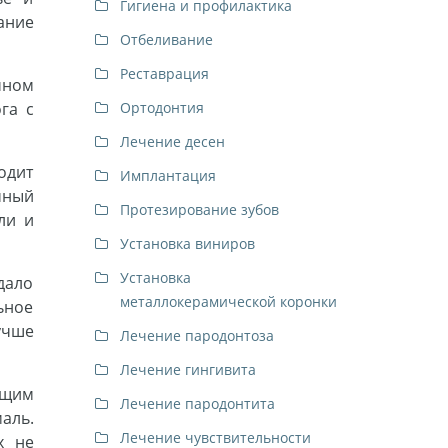
Гигиена и профилактика
ание
Отбеливание
Реставрация
чном
га с
Ортодонтия
Лечение десен
одит
Имплантация
мный
Протезирование зубов
ли и
Установка виниров
Установка
дало
металлокерамической коронки
ьное
учше
Лечение пародонтоза
Лечение гингивита
ащим
Лечение пародонтита
аль.
Лечение чувствительности
х не