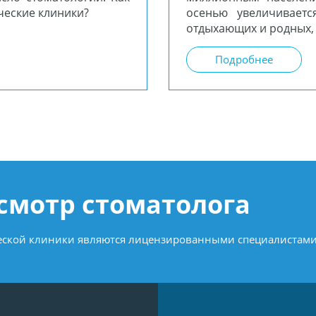
ческие клиники?
осенью увеличиваетс
отдыхающих и родных,
Подробнее
осмотр стоматолога
ческой клиники являются лицензированными специалистами