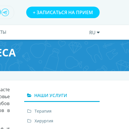
+
ЗАПИСАТЬСЯ НА ПРИЕМ
КТЫ
RU
ЕСА
асте
НАШИ УСЛУГИ
овье
убов
ов в
Терапия
Хирургия
ье и