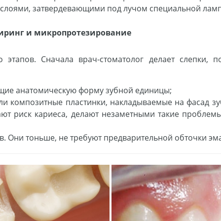
и слоями, затвердевающими под лучом специальной лам
ниринг и микропротезирование
о этапов. Сначала врач-стоматолог делает слепки, 
ющие анатомическую форму зубной единицы;
и композитные пластинки, накладываемые на фасад зуб
ают риск кариеса, делают незаметными такие проблемы
 Они тоньше, не требуют предварительной обточки эмал