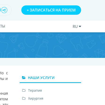
+
ЗАПИСАТЬСЯ НА ПРИЕМ
КТЫ
RU
Но с
НАШИ УСЛУГИ
лы и
Терапия
нная
Хирургия
этом
 эту