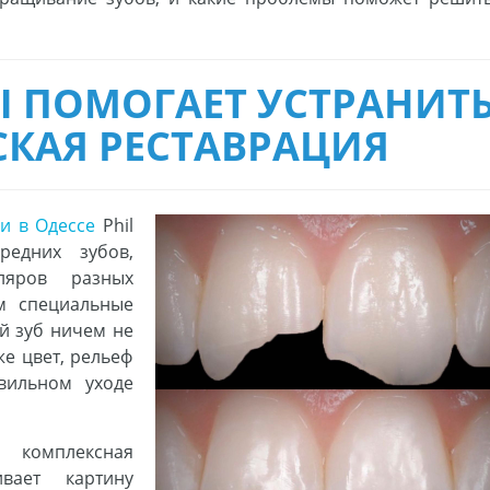
Ы ПОМОГАЕТ УСТРАНИТ
СКАЯ РЕСТАВРАЦИЯ
и в Одессе
Phil
редних зубов,
ляров разных
м специальные
й зуб ничем не
же цвет, рельеф
вильном уходе
 комплексная
ивает картину