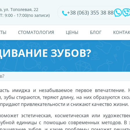
, ул. Тополевая, 22
+38 (063) 355 38 88
Т: 9:00 - 17:00(по записи)
СТЫ
CТОМАТОЛОГИЯ
ЦЕНЫ
БЛОГ
КОНТА
ЩИВАНИЕ ЗУБОВ?
в?
часть имиджа и незабываемое первое впечатление. 
, зубы стираются, теряют длину, на них образуются ско
 придают привлекательности и снижают качество жизни.
оможет эстетическая, косметическая или художестве
зубной единицы с помощью современных методов. В 
аращивание зубов, и какие проблемы поможет решить