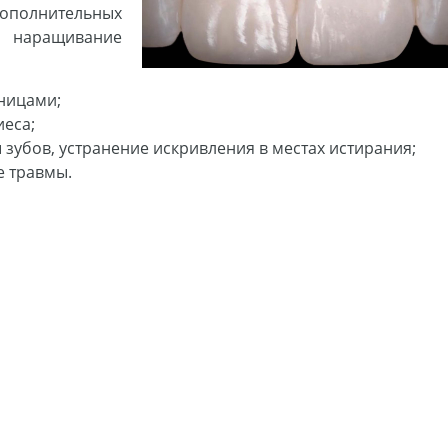
полнительных
т наращивание
ницами;
иеса;
убов, устранение искривления в местах истирания;
е травмы.